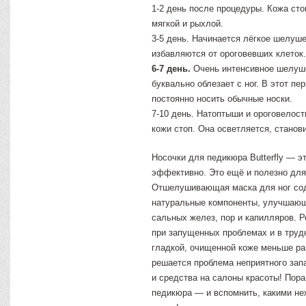
1-2 день после процедуры. Кожа сто
мягкой и рыхлой.
3-5 день. Начинается лёгкое шелуш
избавляются от ороговевших клеток
6-7 день.
Очень интенсивное шелуше
буквально облезает с ног. В этот п
постоянно носить обычные носки.
7-10 день. Натоптыши и ороговелост
кожи стоп. Она осветляется, станов
Носочки для педикюра Butterfly — э
эффективно. Это ещё и полезно для
Отшелушивающая маска для ног со
натуральные компоненты, улучшающ
сальных желез, пор и капилляров. 
при запущенных проблемах и в труд
гладкой, очищенной коже меньше ра
решается проблема неприятного запа
и средства на салоны красоты! Пора
педикюра — и вспомнить, какими н