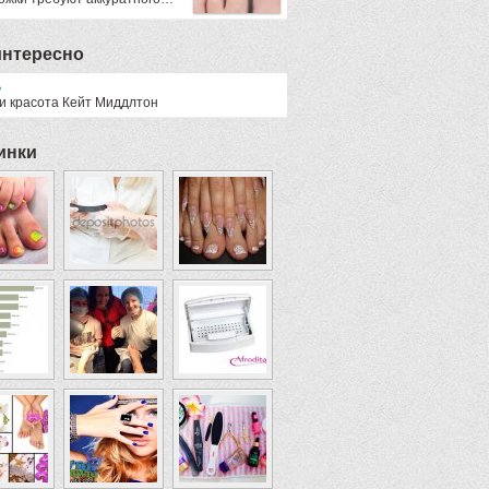
интересно
ь
 и красота Кейт Миддлтон
инки