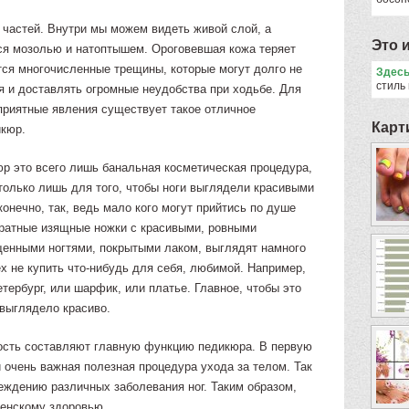
 частей. Внутри мы можем видеть живой слой, а
Это 
тся мозолью и натоптышем. Ороговевшая кожа теряет
тся многочисленные трещины, которые могут долго не
Здес
стиль
я и доставлять огромные неудобства при ходьбе. Для
еприятные явления существует такое отличное
Карт
икюр.
юр это всего лишь банальная косметическая процедура,
только лишь для того, чтобы ноги выглядели красивыми
конечно, так, ведь мало кого могут прийтись по душе
уратные изящные ножки с красивыми, ровными
енными ногтями, покрытыми лаком, выглядят намного
х не купить что-нибудь для себя, любимой. Например,
тербург, или шарфик, или платье. Главное, чтобы это
 выглядело красиво.
ность составляют главную функцию педикюра. В первую
 очень важная полезная процедура ухода за телом. Так
еждению различных заболевания ног. Таким образом,
женскому здоровью.