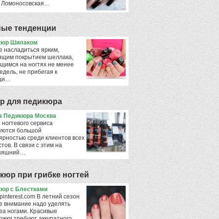
 Ломоносовская…
ые тенденции
кюр Шилаком
е насладиться ярким,
ящим покрытием шеллака,
щимся на ногтях не менее
едель, не прибегая к
щи…
р для педикюра
 Педикюра Москва
 ногтевого сервиса
уются большой
ярностью среди клиентов всех
тов. В связи с этим на
дняшний…
кюр при грибке ногтей
юр с Блестками
pinterest.com В летний сезон
е внимание надо уделять
 за ногами. Красивые
ожки требуют аккуратного…