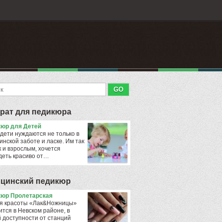
рат для педикюра
юр для Детей
дети нуждаются не только в
инской заботе и ласке. Им так
к и взрослым, хочется
деть красиво от…
цинский педикюр
юр Пролетарская
я красоты «Лак&Ножницы»
ится в Невском районе, в
 доступности от станций