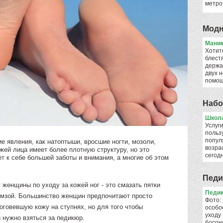
метро
Модн
Мани
Хотит
блест
держа
двух н
помо
Набо
Школа
Услуги
польз
попул
е явления, как натоптыши, вросшие ногти, мозоли,
возрас
жей лица имеет более плотную структуру, но это
сего
ет к себе большей заботы и внимания, а многие об этом
Педи
женщины по уходу за кожей ног - это смазать пятки
Педик
емзой. Большинство женщин предпочитают просто
Фото: 
оговевшую кожу на ступнях, но для того чтобы
особо
уходу
й нужно взяться за педикюр.
босон