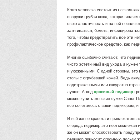
Кожа человека состоит из нескольких
снаружи грубая кожа, которая являе
свою эластичность и на ней появляю
затягиваться, болеть, инфицироватьс
того, чтобы предотвратить все эти н
профилактическое средство, как пед
Многие ошибочно считают, что педик
чисто эстетичный вид ухода и нужен 
и ухоженными. С одной стороны, это 
стопы с огрубевшей кожей. Ведь акк
подстриженными или аккуратно отращ
лучше. А под
красивый педикюр
гре
можно купить женские сумки Санкт-Пе
все сочеталось с ваши педикюром, и
И всё же не красота и привлекатель
очередь педикюр это неотъемлемая и
же он может способствовать предупр
педикюр приносит огромную пользу 