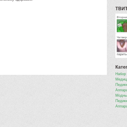
ТВИ
Вторник
Четверг
парить
Кате
Набор
Медиц
Педикю
Аппар
Модны
Педик
Аппар