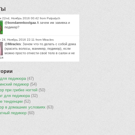
ТЫ
 22nd, Ноябрь 2016 00:42 from Palpalych
@
bondarenkoolgaa
А зачем им завивка и
педикюр?
 24, Ноябрь 2016 22:11 from Miracles
@
Miracles
: Зачем что-то делать с собой дома
(красить волосы, маникюр, педикюр), если
можно просто отнести своё тело в салон и не
ся
гории
 для педикюра
(47)
инский педикюр
(54)
р при грибке ногтей
(50)
ат для педикюра
(32)
е тенденции
(52)
юр в домашних условиях
(63)
атный педикюр
(60)