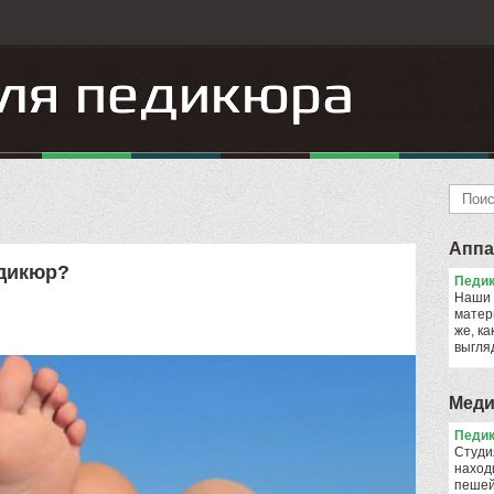
Аппа
едикюр?
Педик
Наши 
матер
же, ка
выгля
Меди
Педик
Cтуди
наход
пешей