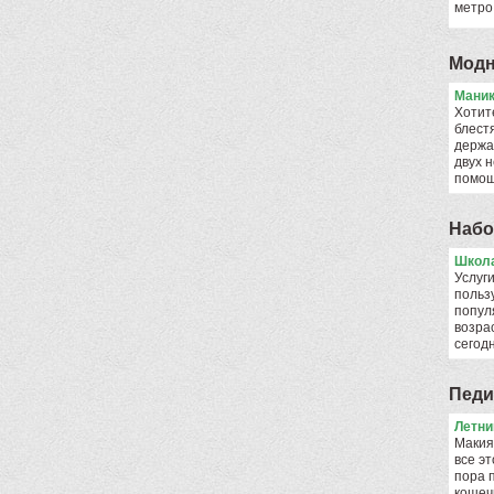
метро
Модн
Мани
Хотит
блест
держа
двух н
помо
Набо
Школа
Услуги
польз
попул
возрас
сего
Педи
Летни
Макияж
все эт
пора 
кошеч