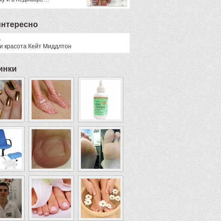
интересно
ь
 и красота Кейт Миддлтон
инки