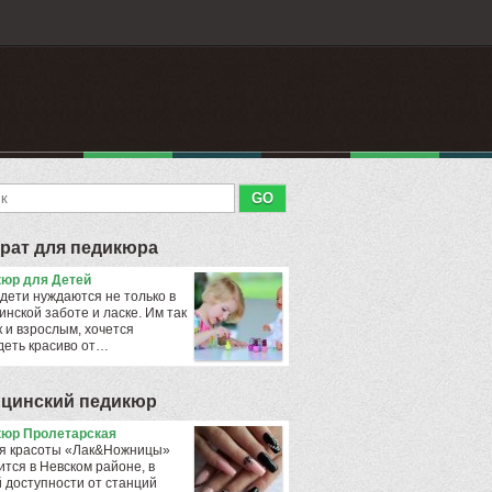
рат для педикюра
юр для Детей
дети нуждаются не только в
инской заботе и ласке. Им так
к и взрослым, хочется
деть красиво от…
цинский педикюр
юр Пролетарская
я красоты «Лак&Ножницы»
ится в Невском районе, в
 доступности от станций