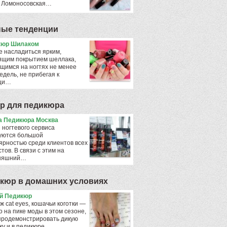
 Ломоносовская…
ые тенденции
кюр Шилаком
е насладиться ярким,
ящим покрытием шеллака,
щимся на ногтях не менее
едель, не прибегая к
щи…
р для педикюра
 Педикюра Москва
 ногтевого сервиса
уются большой
ярностью среди клиентов всех
тов. В связи с этим на
дняшний…
кюр в домашних условиях
й Педикюр
 cat eyes, кошачьи коготки —
о на пике моды в этом сезоне,
продемонстрировать дикую
ку и в педикюре…