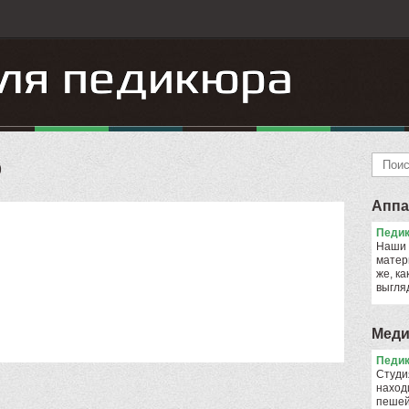
р
Аппа
Педик
Наши 
матер
же, ка
выгля
Меди
Педик
Cтуди
наход
пешей