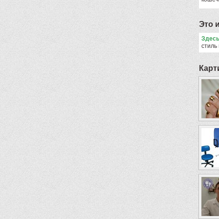
Это 
Здес
стиль
Карт