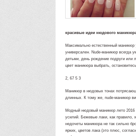
красивые идеи нюдового маникюра
Максимально естественный маникюр у
универсален. Nude-маникюр всегда ум
детьми, день рождение подруги или л
цвет маникюра выбрать, остановитесь
2, 67 5 3
Маникюр в нюдовых тонах потрясающе 
длинных. К тому же, nude-маникюр ви
Модный нюдовый маникюр лето 2016 
усилий. Бежевые лаки, как правило,
недочеты маникюра не так сильно бро
ярких, цветов лака (это плюс, соглас