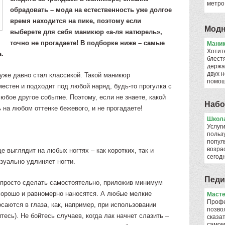
метро
обрадовать – мода на естественность уже долгое
время находится на пике, поэтому если
Модн
выберете для себя маникюр «а-ля натюрель»,
точно не прогадаете! В подборке ниже – самые
Мани
Хотит
.
блест
держа
двух н
же давно стал классикой. Такой маникюр
помо
естен и подходит под любой наряд, будь-то прогулка с
юбое другое событие. Поэтому, если не знаете, какой
Набо
 на любом оттенке бежевого, и не прогадаете!
Школа
Услуги
польз
попул
возрас
выглядит на любых ногтях – как коротких, так и
сего
зуально удлиняет ногти.
Педи
просто сделать самостоятельно, приложив минимум
 хорошо и равномерно наносятся. А любые мелкие
Масте
Профе
саются в глаза, как, например, при использовании
позво
итесь). Не бойтесь случаев, когда лак начнет слазить –
сказат
самом