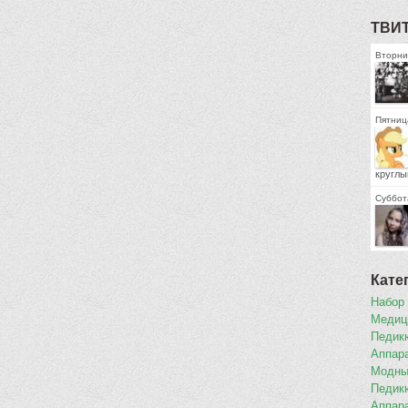
ТВИ
Вторни
Пятница
круглы
Суббота
Кате
Набор
Медиц
Педикю
Аппар
Модны
Педик
Аппар