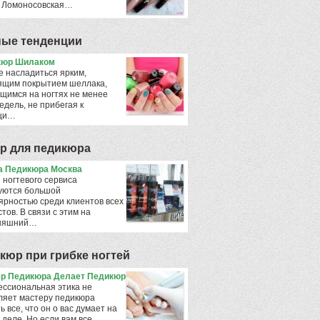
 Ломоносовская…
ые тенденции
кюр Шилаком
е насладиться ярким,
ящим покрытием шеллака,
щимся на ногтях не менее
едель, не прибегая к
щи…
р для педикюра
 Педикюра Москва
 ногтевого сервиса
уются большой
ярностью среди клиентов всех
тов. В связи с этим на
дняшний…
кюр при грибке ногтей
р Педикюра Делает Педикюр
ссиональная этика не
ляет мастеру педикюра
ь все, что он о вас думает на
 деле. Но если вам все…