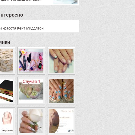
интересно
ь
 и красота Кейт Миддлтон
инки