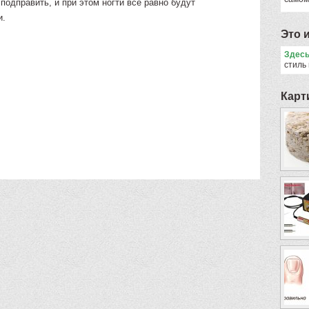
подправить, и при этом ногти все равно будут
и.
Это 
Здес
стиль
Карт