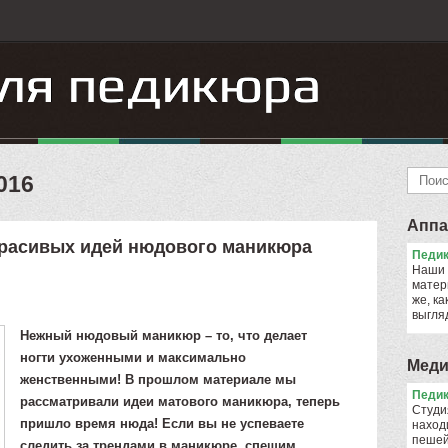
016
Аппа
красивых идей нюдового маникюра
Педик
Наши 
матер
же, ка
выгля
Нежный нюдовый маникюр – то, что делает
ногти ухоженными и максимально
Меди
женственными! В прошлом материале мы
Педик
рассматривали идеи матового маникюра, теперь
Cтуди
пришло время нюда! Если вы не успеваете
наход
пешей
следить за трендами в маникюре, спешим