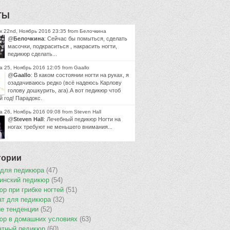
ТЫ
к 22nd, Ноябрь 2016 23:35 from Белочкина
@
Белочкина
: Сейчас бы помыться, сделать
масочки, подкраситься , накрасить ногти,
педикюр сделать...
 25, Ноябрь 2016 12:05 from Gaallo
@
Gaallo
: В каком состоянии ногти на руках, я
озадачиваюсь редко (всё надеюсь Карлову
голову дошкурить, ага).А вот педикюр чтоб
й год! Парадокс.
 26, Ноябрь 2016 09:08 from Steven Hall
@
Steven Hall
: Лечебный педикюр Ногти на
ногах требуют не меньшего внимания...
гории
 для педикюра
(47)
инский педикюр
(54)
р при грибке ногтей
(51)
ат для педикюра
(32)
е тенденции
(52)
юр в домашних условиях
(63)
атный педикюр
(60)