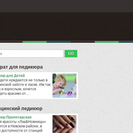
рат для педикюра
юр для Детей
дети нуждаются не только в
инской заботе и ласке. Им так
к и взрослым, хочется
деть красиво от…
цинский педикюр
юр Пролетарская
я красоты «Лак&Ножницы»
ится в Невском районе, в
 доступности от станций