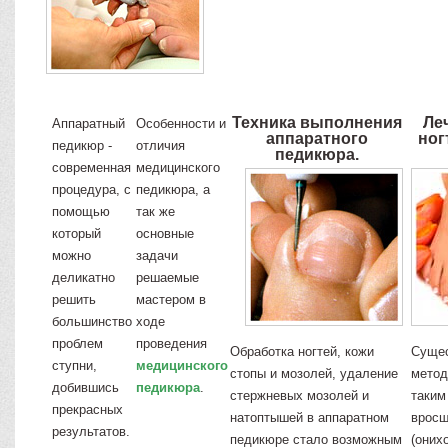
Техника выполнения
Ле
Аппаратный
Особенности и
аппаратного
ног
педикюр -
отличия
педикюра.
современная
медицинского
процедура, с
педикюра, а
помощью
так же
который
основные
можно
задачи
деликатно
решаемые
решить
мастером в
большинство
ходе
проблем
проведения
Обработка ногтей, кожи
Сущес
ступни,
медицинского
стопы и мозолей, удаление
метод
добившись
педикюра
.
стержневых мозолей и
таким
прекрасных
натоптышей в аппаратном
вросш
результатов.
педикюре стало возможным
(оних