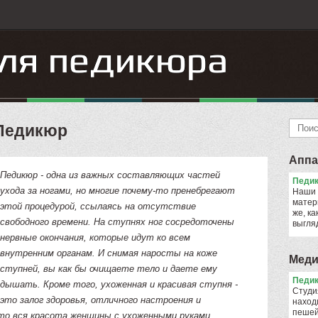
Педикюр
Аппа
Педикюр - одна из важных составляющих частей
Педик
ухода за ногами, но многие почему-то пренебрегают
Наши 
матер
этой процедурой, ссылаясь на отсутствие
же, ка
свободного времени. На ступнях ног сосредоточены
выгля
нервные окончания, которые идут ко всем
внутренним органам. И снимая наросты на коже
Меди
ступней, вы как бы очищаете тело и даете ему
Педик
дышать. Кроме того, ухоженная и красивая ступня -
Cтуди
это залог здоровья, отличного настроения и
наход
пешей
что вся красота женщины с ухоженными руками,