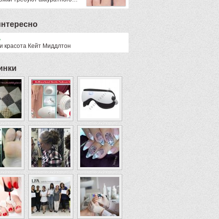
интересно
ь
 и красота Кейт Миддлтон
инки