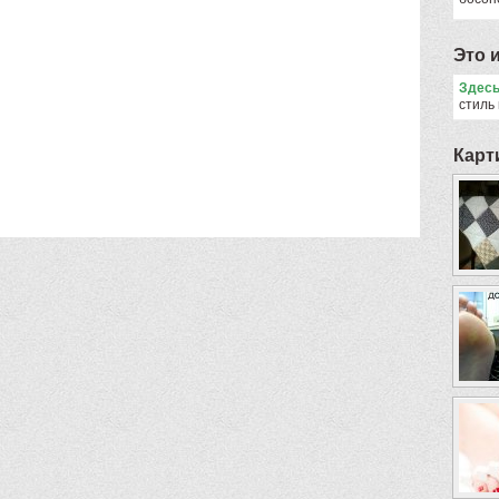
Это 
Здес
стиль
Карт