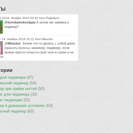
ТЫ
 22nd, Ноябрь 2016 00:42 from Palpalych
@
bondarenkoolgaa
А зачем им завивка и
педикюр?
 24, Ноябрь 2016 22:11 from Miracles
@
Miracles
: Зачем что-то делать с собой дома
(красить волосы, маникюр, педикюр), если
можно просто отнести своё тело в салон и не
ся
гории
 для педикюра
(47)
инский педикюр
(54)
р при грибке ногтей
(50)
ат для педикюра
(32)
е тенденции
(52)
юр в домашних условиях
(63)
атный педикюр
(60)