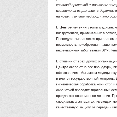
красивой прической и макияжем поме
извините за выражение, с дерюжны
на ногах. Так что педикюр - это об
В
Центре лечения стопы
медицински
инструментов, применяемых в ортопед
Процедура выполняется при полном с
возможность приобретения пациентам
инфекционных заболеваний(ВИЧ, Гепа
В отличии от всех других организац
Центре
абсолютно все процедуры, вк
образованием. Мы имеем медицинску
и влечет государственный контроль.
гигиеническая обработка кожи стоп и 
обработкой проводит тщательный осм
предлагает современное лечение. Пр
специальных аппаратах, имеющих ме
качественную защиту от передачи инф