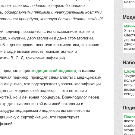
метро
ркнет, если она наденет изящные босоножки,
ми, обшарпанными пятками и неаккуратными ногтями
Модн
язательная процедура, которую должен делать каждый!
Мани
Хотит
й педикюр проводится с использованием техник и
блест
ии, хирургии, дерматологии и даже стоматологии.
держа
двух н
облюдении правил асептики и антисептики, исключая
помо
и в ходе вмешательств гемоконтактных и
титы В, С, Д, грибковые инфекции)
Набо
ий, предлагающих
медицинский педикюр
,
в нашем
Школа
Услуги
лючая педикюр, проводят специалисты с медицинским
польз
ю лицензию, что подтверждает уровень квалификации
попул
возрас
 Для нас медицинский педикюр — это не только
сего
ногтей, но и лечебная процедура. Врач-подолог перед
отр для выявления той или иной патологии и
Педи
оцедура медицинского педикюра выполняется на
Педик
дицинскую сертификацию, что гарантирует
Фото: 
екций...
особо
уходу
босон