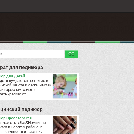
рат для педикюра
юр для Детей
дети нуждаются не только в
инской заботе и ласке. Им так
к и взрослым, хочется
деть красиво от…
цинский педикюр
юр Пролетарская
я красоты «Лак&Ножницы»
ится в Невском районе, в
 доступности от станций