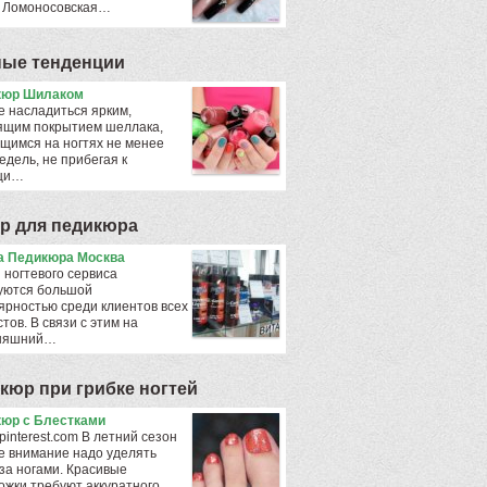
 Ломоносовская…
ые тенденции
кюр Шилаком
е насладиться ярким,
ящим покрытием шеллака,
щимся на ногтях не менее
едель, не прибегая к
щи…
р для педикюра
 Педикюра Москва
 ногтевого сервиса
уются большой
ярностью среди клиентов всех
тов. В связи с этим на
дняшний…
кюр при грибке ногтей
юр с Блестками
pinterest.com В летний сезон
е внимание надо уделять
 за ногами. Красивые
ожки требуют аккуратного…