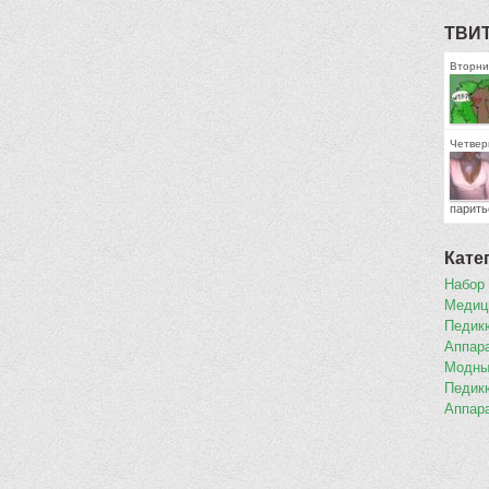
ТВИ
Вторник
Четверг
парить
Кате
Набор
Медиц
Педикю
Аппар
Модны
Педик
Аппар